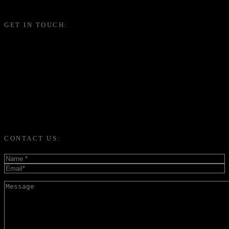
GET IN TOUCH:
(+855) 17 396 396 gm@yellowtree.com.kh
(+855) 17 933 366 tm@yellowtree.com.kh
(+855) 77 570 370 pm1@yellowtree.com.kh
www.yellowtree.com.kh
No. 77, Pi Pay Building No. 20, Street 217, Sangkat Vealvong,
Khan 7 Makara, Phnom Penh, Cambodia.
© 2018 Yellow Tree. All Rights Reserved.
CONTACT US: