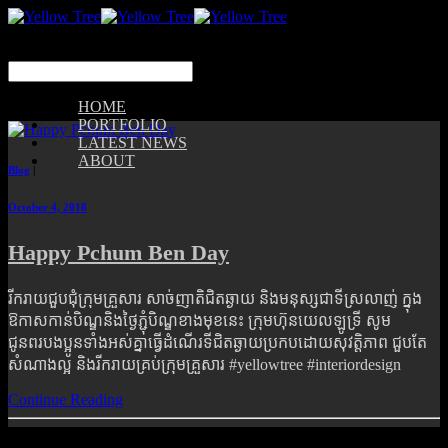
HOME
PORTFOLIO
LATEST NEWS
ABOUT
Blog
|
October 4, 2018
Happy Pchum Ben Day
រីករាយជួបជុំក្រុមគ្រួសារ សាច់ញាតិជិតឆ្ងាយ និង​មនុស្សជាទីស្រលាញ់ ក្នុង
ឱកាសកាន់បិណ្ឌ​និងថ្ងៃភ្ជុំបិណ្ឌខាងមុខនេះ ក្រុមហ៊ុនយេលឡូទ្រី សូម
ជូនពរបងប្អូនទាំងអស់គ្នាធ្វើដំណើរទីជិតឆ្ងាយប្រកបដោយសុវត្តិភាព ជួបតែ
សំណាងល្អ និងរីករាយគ្រប់ក្រុមគ្រួសារ #yellowtree #interiordesign
Continue Reading